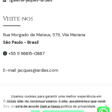
/galeria-jaques-ardies
Visite-nos
Rua Morgado de Mateus, 579, Vila Mariana
São Paulo - Brasil
+55 11 96815-0887
E-mail: jacques@ardies.com
Usamos cookies para garantir uma melhor experiência em
© 2026 Galeria Jacques Ardies – Todos os direitos reservados.
nosso site. Ao continuar usando o site, assumiremos que você
Site desenvolvido por
Digital Genic
está de acordo com a nossa política de privacidade.