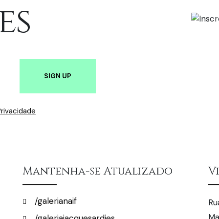
es
Privacidade
Mantenha-se Atualizado
V
/galerianaif
Ru
Ma
/galeriajacquesardies